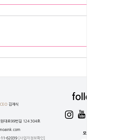
O 바로구매
follow
CEO
김재식
원대로99번길 124 304호
oaink.com
모바일
-11-62039
[사업자정보확인]