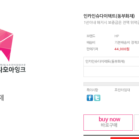
인카인슈다이렉트(동부화재)
1년이내 해지시 보증금은 전액 위약
브랜드
HP
배송비
기본배송비 정책과
판매가격
44,000
원
인카인슈다이렉트(동부화재)
특이사항
프린터임대