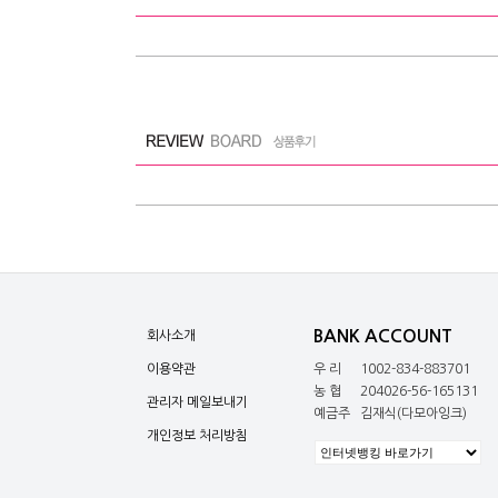
BANK ACCOUNT
회사소개
이용약관
우 리
1002-834-883701
농 협
204026-56-165131
관리자 메일보내기
예금주
김재식(다모아잉크)
개인정보 처리방침