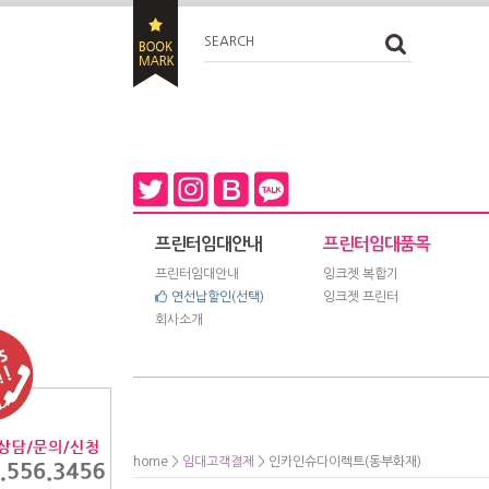
SEARCH
프린터임대안내
프린터임대품목
프린터임대안내
잉크젯 복합기
연선납할인(선택)
잉크젯 프린터
회사소개
home
>
임대고객결제
> 인카인슈다이렉트(동부화재)