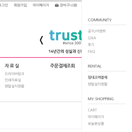
로그인
회원가입
마이페이지
장바구니(
0
)
주문조회
COMMUNITY
공지/이벤트
Q&A
후기
FAQ
자 료 실
주문결제조회
RENTAL
드라이버링크
임대고객결제
인쇄자료실
렌탈설치현황
렌탈설치현황
MY SHOPPING
CART
마이페이지
오늘본상품